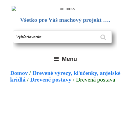
Skip
to
content
Všetko pre Váš machový projekt ….
Vyhľadavanie:
Menu
Domov
/
Drevené výrezy, kľúčenky, anjelské
kridlá
/
Drevené postavy
/ Drevená postava