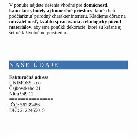
V ponuke nájdete riešenia vhodné pre
domácnosti,
kancelárie, hotely aj komerčné priestory
, ktoré chcú
podčiarknuť prírodný charakter interiéru. Kladieme dôraz na
udržateľnosť, kvalitu spracovania a ekologický pôvod
materiálov
, aby sme ponúkli dekorácie, ktoré sú krásne aj
šetrné k životnému prostrediu.
NAŠE ÚDAJE
Fakturačná adresa
UNIMOSS s.r.o
Čajkovského 21
Nitra 949 11
================
IČO: 56739486
DIČ: 2122465015