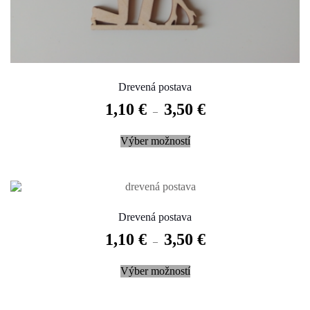
Drevená postava
1,10
€
3,50
€
–
This
Výber možností
product
has
multiple
variants.
The
options
may
Drevená postava
be
1,10
€
3,50
€
chosen
–
on
This
the
Výber možností
product
product
has
page
multiple
variants.