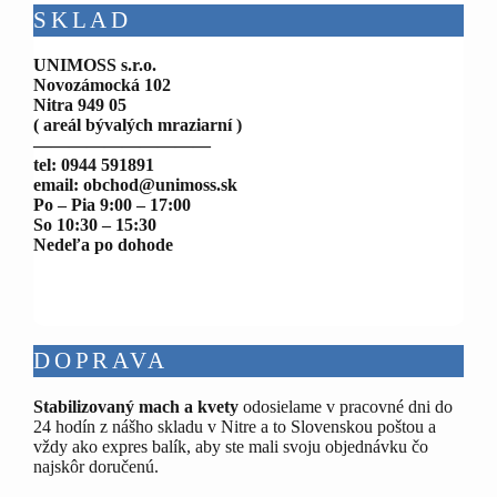
SKLAD
UNIMOSS s.r.o.
Novozámocká 102
Nitra 949 05
( areál bývalých mraziarní )
——————————
tel: 0944 591891
email: obchod@unimoss.sk
Po – Pia 9:00 – 17:00
So 10:30 – 15:30
Nedeľa po dohode
DOPRAVA
Stabilizovaný mach a kvety
odosielame v pracovné dni do
24 hodín z nášho skladu v Nitre a to Slovenskou poštou a
vždy ako expres balík, aby ste mali svoju objednávku čo
najskôr doručenú.