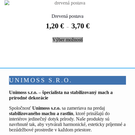
The
options
may
Drevená postava
be
1,20
€
3,70
€
chosen
–
on
This
the
Výber možností
product
product
has
page
multiple
variants.
The
options
may
be
UNIMOSS S.R.O.
chosen
on
Unimoss s.r.o. – špecialista na stabilizovaný mach a
the
prírodné dekorácie
product
page
Spoločnosť
Unimoss s.r.o.
sa zameriava na predaj
stabilizovaného machu a rastlín
, ktoré prinášajú do
interiérov jedinečný dotyk prírody. Naše produkty sú
navrhnuté tak, aby vytvárali harmonické, esteticky príjemné a
bezúdržbové prostredie v každom priestore.