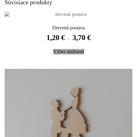
Súvisiace produkty
Drevená postava
1,20
€
3,70
€
–
This
Výber možností
product
has
multiple
variants.
The
options
may
be
chosen
on
the
product
page