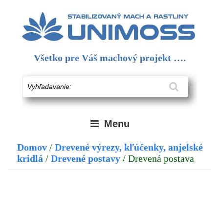
Skip
to
content
Všetko pre Váš machový projekt ….
Vyhľadavanie:
Menu
Domov
/
Drevené výrezy, kľúčenky, anjelské
kridlá
/
Drevené postavy
/ Drevená postava