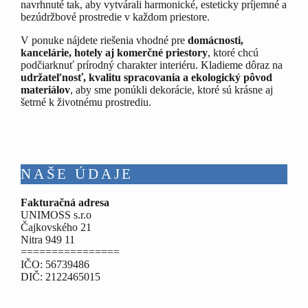
navrhnuté tak, aby vytvárali harmonické, esteticky príjemné a
bezúdržbové prostredie v každom priestore.
V ponuke nájdete riešenia vhodné pre
domácnosti,
kancelárie, hotely aj komerčné priestory
, ktoré chcú
podčiarknuť prírodný charakter interiéru. Kladieme dôraz na
udržateľnosť, kvalitu spracovania a ekologický pôvod
materiálov
, aby sme ponúkli dekorácie, ktoré sú krásne aj
šetrné k životnému prostrediu.
NAŠE ÚDAJE
Fakturačná adresa
UNIMOSS s.r.o
Čajkovského 21
Nitra 949 11
================
IČO: 56739486
DIČ: 2122465015