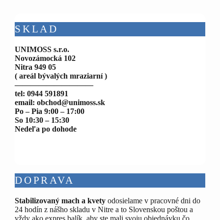
SKLAD
UNIMOSS s.r.o.
Novozámocká 102
Nitra 949 05
( areál bývalých mraziarní )
——————————
tel: 0944 591891
email: obchod@unimoss.sk
Po – Pia 9:00 – 17:00
So 10:30 – 15:30
Nedeľa po dohode
DOPRAVA
Stabilizovaný mach a kvety
odosielame v pracovné dni do
24 hodín z nášho skladu v Nitre a to Slovenskou poštou a
vždy ako expres balík, aby ste mali svoju objednávku čo