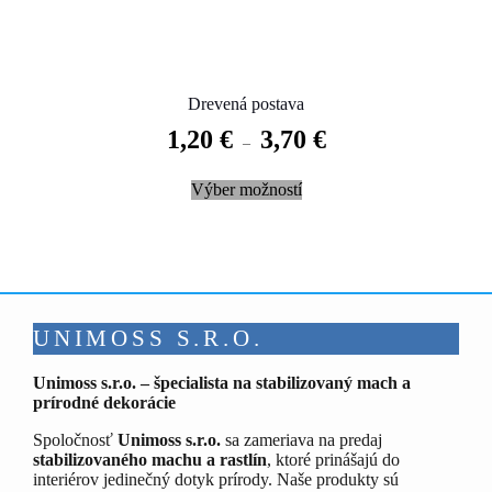
Drevená postava
1,20
€
3,70
€
–
This
Výber možností
product
has
multiple
variants.
The
options
may
be
UNIMOSS S.R.O.
chosen
on
Unimoss s.r.o. – špecialista na stabilizovaný mach a
the
prírodné dekorácie
product
page
Spoločnosť
Unimoss s.r.o.
sa zameriava na predaj
stabilizovaného machu a rastlín
, ktoré prinášajú do
interiérov jedinečný dotyk prírody. Naše produkty sú