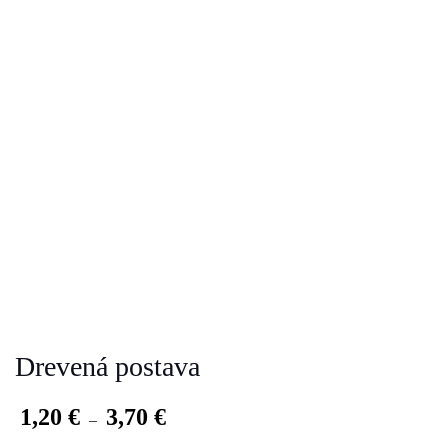
Drevená postava
1,20
€
3,70
€
–