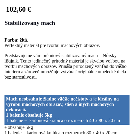
102,60
€
Stabilizovaný mach
Farba: žltá.
Perfektný materiál pre tvorbu machových obrazov.
Predstavujeme vám prémiový stabilizovaný mach – Nórsky
lišajník. Tento jedinečný prírodný materiál je skvelou voľbou na
tvorbu machových obrazov. Prináša prirodzený vzhľad do vášho
interiéru a zároveň umožňuje vytvárať originálne umelecké diela
bez starostlivosti.
Mach neobsahuje žiadne väčšie nečistoty a je ideálny na
výrobu machových obrazov, stien a iných machových
dekorácií.
1 balenie obsahuje 5kg
1 balenie = kartónová krabica o rozmeroch 40 x 80 x 20 cm
e obsahuje 5kg
1 balenie = kartonová krabica o rozmeroch 80 x 40 x 20 cm