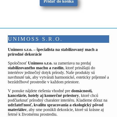
Pridať do košíka
UNIMOSS S.R.O.
Unimoss s.r.o. – špecialista na stabilizovaný mach a
prírodné dekorácie
Spoločnosť
Unimoss s.r.o.
sa zameriava na predaj
stabilizovaného machu a rastlín
, ktoré prinášajú do
interiérov jedinečný dotyk prírody. Naše produkty sú
navrhnuté tak, aby vytvárali harmonické, esteticky príjemné a
bezúdržbové prostredie v každom priestore.
V ponuke nájdete riešenia vhodné pre
domácnosti,
kancelárie, hotely aj komerčné priestory
, ktoré chcú
podčiarknuť prírodný charakter interiéru. Kladieme dôraz na
udržateľnosť, kvalitu spracovania a ekologický pôvod
materiálov
, aby sme ponúkli dekorácie, ktoré sú krásne aj
šetrné k životnému prostrediu.