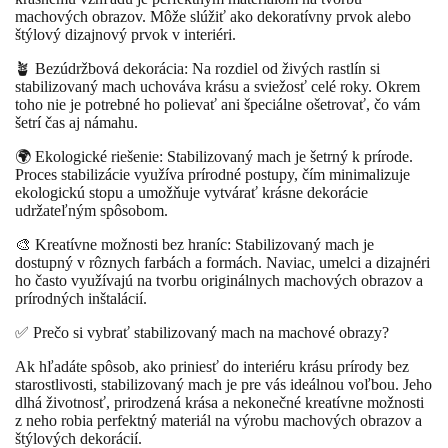
machových obrazov. Môže slúžiť ako dekoratívny prvok alebo
štýlový dizajnový prvok v interiéri.
🪴 Bezúdržbová dekorácia: Na rozdiel od živých rastlín si
stabilizovaný mach uchováva krásu a sviežosť celé roky. Okrem
toho nie je potrebné ho polievať ani špeciálne ošetrovať, čo vám
šetrí čas aj námahu.
🌍 Ekologické riešenie: Stabilizovaný mach je šetrný k prírode.
Proces stabilizácie využíva prírodné postupy, čím minimalizuje
ekologickú stopu a umožňuje vytvárať krásne dekorácie
udržateľným spôsobom.
🎨 Kreatívne možnosti bez hraníc: Stabilizovaný mach je
dostupný v rôznych farbách a formách. Naviac, umelci a dizajnéri
ho často využívajú na tvorbu originálnych machových obrazov a
prírodných inštalácií.
✅ Prečo si vybrať stabilizovaný mach na machové obrazy?
Ak hľadáte spôsob, ako priniesť do interiéru krásu prírody bez
starostlivosti, stabilizovaný mach je pre vás ideálnou voľbou. Jeho
dlhá životnosť, prirodzená krása a nekonečné kreatívne možnosti
z neho robia perfektný materiál na výrobu machových obrazov a
štýlových dekorácií.