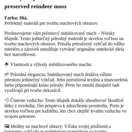
preserved reindeer moss
Farba: žltá.
Perfektný materiál pre tvorbu machových obrazov.
Predstavujeme vám prémiový stabilizovaný mach – Nórsky
lišajník. Tento jedinečný prírodný materiál je skvelou voľbou na
tvorbu machových obrazov. Prináša prirodzený vzhľad do vášho
interiéru a zároveň umožňuje vytvárať originálne umelecké diela
bez starostlivosti.
🌟 Vlastnosti a výhody stabilizovaného machu:
🌱 Prírodná elegancia: Stabilizovaný mach dodáva vášmu
priestoru jedinečný vzhľad. Jeho prirodzená textúra a tmavozelená
farba pripomínajú krásu prírody. Preto ho mnohí dizajnéri radi
využívajú pri tvorbe dekorácií.
💨 Čistenie vzduchu: Tento lišajník dokáže absorbovať škodlivé
látky z ovzdušia, čím prispieva k zdravšiemu prostrediu. Preto je
skvelou voľbou pre každého, kto chce zlepšiť kvalitu vzduchu vo
svojom priestore.
🖼️ Ideálny na machové obrazy: Vďaka svojej pružnosti a
krásnemu vzhľadu je perfektným materiálom na tvorbu