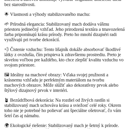
bez starostlivosti.
🌟 Vlastnosti a výhody stabilizovaného machu:
🌱 Prírodná elegancia: Stabilizovaný mach dodáva vášmu
priestoru jedinečný vzhľad. Jeho prirodzená textúra a tmavozelená
farba pripomínajú krásu prírody. Preto ho mnohí dizajnéri radi
využívajú pri tvorbe dekorácií.
💨 Čistenie vzduchu: Tento lišajník dokáže absorbovať škodlivé
látky z ovzdušia, čím prispieva k zdravšiemu prostrediu. Preto je
skvelou voľbou pre každého, kto chce zlepšiť kvalitu vzduchu vo
svojom priestore.
🖼️ Ideálny na machové obrazy: Vďaka svojej pružnosti a
krásnemu vzhľadu je perfektným materiálom na tvorbu
machových obrazov. Môže slúžiť ako dekoratívny prvok alebo
štýlový dizajnový prvok v interiéri.
🪴 Bezúdržbová dekorácia: Na rozdiel od živých rastlín si
stabilizovaný mach uchováva krásu a sviežosť celé roky. Okrem
toho nie je potrebné ho polievať ani špeciálne ošetrovať, čo vám
šetrí čas aj námahu.
🌍 Ekologické riešenie: Stabilizovaný mach je šetrný k prírode.