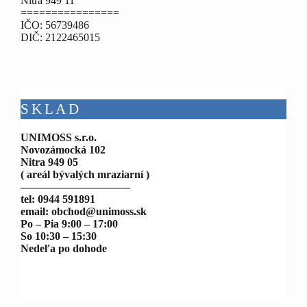
Nitra 949 11
================
IČO: 56739486
DIČ: 2122465015
SKLAD
UNIMOSS s.r.o.
Novozámocká 102
Nitra 949 05
( areál bývalých mraziarní )
——————————
tel: 0944 591891
email: obchod@unimoss.sk
Po – Pia 9:00 – 17:00
So 10:30 – 15:30
Nedeľa po dohode