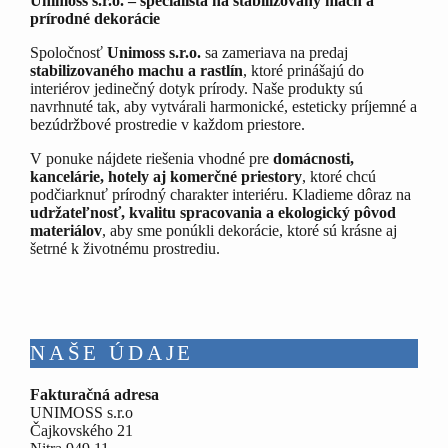
Unimoss s.r.o. – špecialista na stabilizovaný mach a
prírodné dekorácie
Spoločnosť
Unimoss s.r.o.
sa zameriava na predaj
stabilizovaného machu a rastlín
, ktoré prinášajú do
interiérov jedinečný dotyk prírody. Naše produkty sú
navrhnuté tak, aby vytvárali harmonické, esteticky príjemné a
bezúdržbové prostredie v každom priestore.
V ponuke nájdete riešenia vhodné pre
domácnosti,
kancelárie, hotely aj komerčné priestory
, ktoré chcú
podčiarknuť prírodný charakter interiéru. Kladieme dôraz na
udržateľnosť, kvalitu spracovania a ekologický pôvod
materiálov
, aby sme ponúkli dekorácie, ktoré sú krásne aj
šetrné k životnému prostrediu.
NAŠE ÚDAJE
Fakturačná adresa
UNIMOSS s.r.o
Čajkovského 21