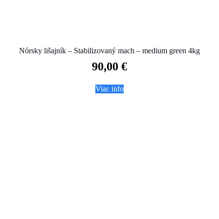
Nórsky lišajník – Stabilizovaný mach – medium green 4kg
90,00
€
Viac info