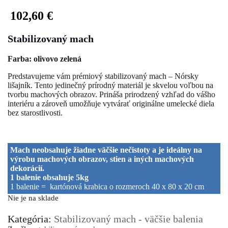
102,60
€
Stabilizovaný mach
Farba: olivovo zelená
Predstavujeme vám prémiový stabilizovaný mach – Nórsky
lišajník. Tento jedinečný prírodný materiál je skvelou voľbou na
tvorbu machových obrazov. Prináša prirodzený vzhľad do vášho
interiéru a zároveň umožňuje vytvárať originálne umelecké diela
bez starostlivosti.
Mach neobsahuje žiadne väčšie nečistoty a je ideálny na
výrobu machových obrazov, stien a iných machových
dekorácií.
1 balenie obsahuje 5kg
1 balenie = kartónová krabica o rozmeroch 40 x 80 x 20 cm
Nie je na sklade
Kategória:
Stabilizovaný mach - väčšie balenia