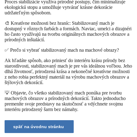
Proces stabilizácie využíva prírodné postupy, čím minimalizuje
ekologickú stopu a umožňuje vytvárať krásne dekorácie
udržateľným spôsobom.
🎨 Kreatívne možnosti bez hraníc: Stabilizovaný mach je
dostupný v rôznych farbách a formách. Naviac, umelci a dizajnéri
ho často využívajú na tvorbu originálnych machových obrazov a
prírodných inštalácií.
✅ Prečo si vybrať stabilizovaný mach na machové obrazy?
Ak hľadáte spôsob, ako priniesť do interiéru krásu prírody bez
starostlivosti, stabilizovaný mach je pre vás ideálnou voľbou. Jeho
dlhá životnosť, prirodzená krása a nekonečné kreatívne možnosti
z neho robia perfektný materiál na výrobu machových obrazov a
štýlových dekorácií.
💡 Objavte, čo všetko stabilizovaný mach ponúka pre tvorbu
machových obrazov a prírodných dekorácií. Takto jednoducho
premeníte svoje predstavy na skutočnosť a vdýchnete svojmu
interiéru prirodzený šarm bez námahy.