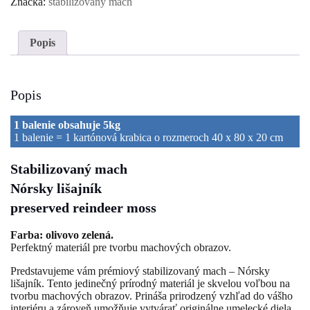
Značka:
stabilizovaný mach
Popis
Popis
1 balenie obsahuje 5kg
1 balenie = 1 kartónová krabica o rozmeroch 40 x 80 x 20 cm
Stabilizovaný mach
Nórsky lišajník
preserved reindeer moss
Farba: olivovo zelená.
Perfektný materiál pre tvorbu machových obrazov.
Predstavujeme vám prémiový stabilizovaný mach – Nórsky
lišajník. Tento jedinečný prírodný materiál je skvelou voľbou na
tvorbu machových obrazov. Prináša prirodzený vzhľad do vášho
interiéru a zároveň umožňuje vytvárať originálne umelecké diela