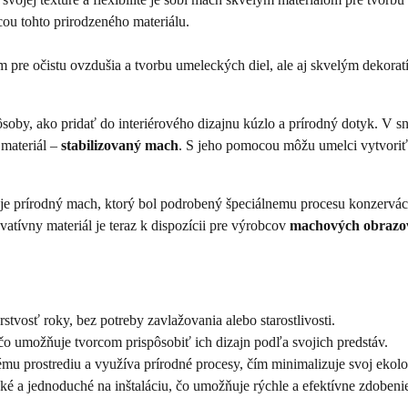
ou tohto prirodzeného materiálu.
m pre očistu ovzdušia a tvorbu umeleckých diel, ale aj skvelým dekor
soby, ako pridať do interiérového dizajnu kúzlo a prírodný dotyk. V
 materiál –
stabilizovaný mach
. S jeho pomocou môžu umelci vytvori
 je prírodný mach, ktorý bol podrobený špeciálnemu procesu konzerváci
ovatívny materiál je teraz k dispozícii pre výrobcov
machových obrazo
stvosť roky, bez potreby zavlažovania alebo starostlivosti.
 čo umožňuje tvorcom prispôsobiť ich dizajn podľa svojich predstáv.
ému prostrediu a využíva prírodné procesy, čím minimalizuje svoj ekol
é a jednoduché na inštaláciu, čo umožňuje rýchle a efektívne zdobenie