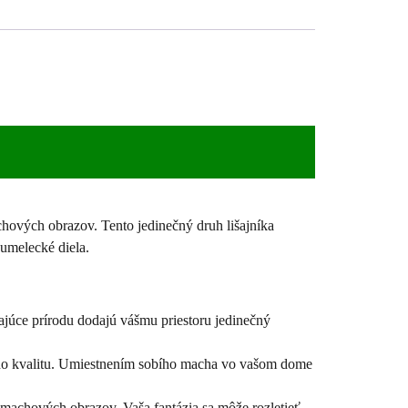
chových obrazov. Tento jedinečný druh lišajníka
 umelecké diela.
ajúce prírodu dodajú vášmu priestoru jedinečný
jeho kvalitu. Umiestnením sobího macha vo vašom dome
 machových obrazov. Vaša fantázia sa môže rozletieť,