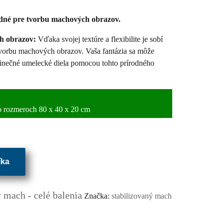
odné pre tvorbu machových obrazov.
h obrazov:
Vďaka svojej textúre a flexibilite je sobí
vorbu machových obrazov. Vaša fantázia sa môže
edinečné umelecké diela pomocou tohto prírodného
 o rozmeroch 80 x 40 x 20 cm
íka
 mach - celé balenia
Značka:
stabilizovaný mach