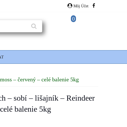
Môj Účet
0
AT
 moss – červený – celé balenie 5kg
h – sobí – lišajník – Reindeer
celé balenie 5kg