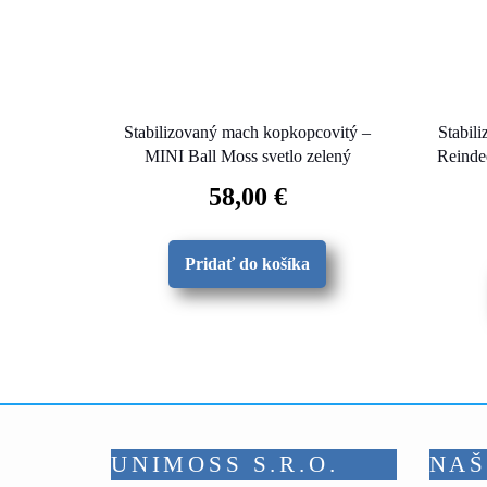
Stabilizovaný mach kopkopcovitý –
Stabili
MINI Ball Moss svetlo zelený
Reindee
58,00
€
Pridať do košíka
UNIMOSS S.R.O.
NAŠ