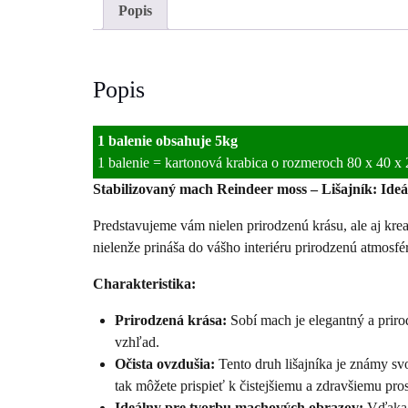
Popis
Popis
1 balenie obsahuje 5kg
1 balenie = kartonová krabica o rozmeroch 80 x 40 x
Stabilizovaný mach Reindeer moss – Lišajník: Id
Predstavujeme vám nielen prirodzenú krásu, ale aj kre
nielenže prináša do vášho interiéru prirodzenú atmosfér
Charakteristika:
Prirodzená krása:
Sobí mach je elegantný a priro
vzhľad.
Očista ovzdušia:
Tento druh lišajníka je známy s
tak môžete prispieť k čistejšiemu a zdravšiemu pros
Ideálny pre tvorbu machových obrazov:
Vďaka s