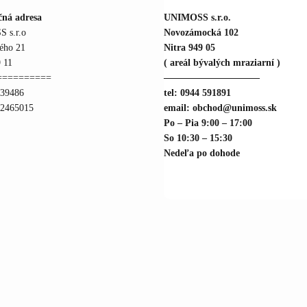
čná adresa
UNIMOSS s.r.o.
 s.r.o
Novozámocká 102
ého 21
Nitra 949 05
 11
( areál bývalých mraziarní )
==========
——————————
739486
tel: 0944 591891
22465015
email: obchod@unimoss.sk
Po – Pia 9:00 – 17:00
So 10:30 – 15:30
Nedeľa po dohode