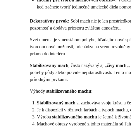
keď začnete tvoriť jedinečné umelecké diela pomoc
Dekoratívny prvok:
Sobí mach nie je len prostriedko
pozornosť a dodáva priestoru zvláštnu atmosféru.
Svet umenia je v neustálom pohybe, hľadajúc nové spô
tvorcom nové možnosti, prichádza na scénu revolučný
priamo do interiéru.
Stabilizovaný mach
, často nazývaný aj „
živý mach
„,
potreby pôdy alebo pravidelnej starostlivosti. Tento in
prírodnými prvkami.
Výhody
stabilizovaného machu
:
Stabilizovaný mach
si zachováva svoju krásu a čer
Je k dispozícii v rôznych farbách a typoch machu,
Výroba
stabilizovaného machu
je šetrná k životn
Machové obrazy vyrobené z tohto materiálu sú ľahk