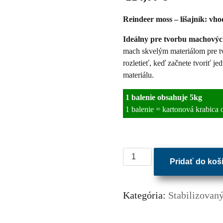
Reindeer moss – lišajník: vh
Ideálny pre tvorbu machovýc
mach skvelým materiálom pre t
rozletieť, keď začnete tvoriť j
materiálu.
1 balenie obsahuje 5kg
1 balenie = kartonová krabica
množstvo
Pridať do koš
Stabilizovaný
mach
–
Kategória:
Stabilizovaný
sobí
-