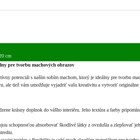
lišajník
–
Reindeer
moss
-
červený
-
celé
 20 cm
balenie
eálny pre tvorbu machových obrazov
5kg
atívny potenciál s naším sobím machom, ktorý je ideálny pre tvorbu ma
u, ale tiež vám umožňuje vyjadriť vašu kreativitu a vytvoriť originálne
dzene krásny doplnok do vášho interiéru. Jeho textúra a farby pripomín
vojou schopnosťou absorbovať škodlivé látky z ovzdušia a zlepšovať 
trediu.
vojej textúre a flexibilite je sobí mach skvelým materiálom pre tvorbu