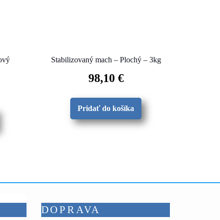
ový
Stabilizovaný mach – Plochý – 3kg
98,10
€
Pridať do košíka
DOPRAVA