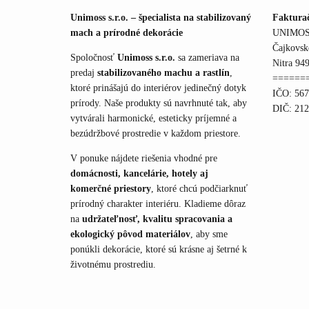
Unimoss s.r.o. – špecialista na stabilizovaný
Faktura
mach a prírodné dekorácie
UNIMOSS
Čajkovsk
Spoločnosť
Unimoss s.r.o.
sa zameriava na
Nitra 949
predaj
stabilizovaného machu a rastlín
,
======
ktoré prinášajú do interiérov jedinečný dotyk
IČO: 56
prírody. Naše produkty sú navrhnuté tak, aby
DIČ: 21
vytvárali harmonické, esteticky príjemné a
bezúdržbové prostredie v každom priestore.
V ponuke nájdete riešenia vhodné pre
domácnosti, kancelárie, hotely aj
komerčné priestory
, ktoré chcú podčiarknuť
prírodný charakter interiéru. Kladieme dôraz
na
udržateľnosť, kvalitu spracovania a
ekologický pôvod materiálov
, aby sme
ponúkli dekorácie, ktoré sú krásne aj šetrné k
životnému prostrediu.