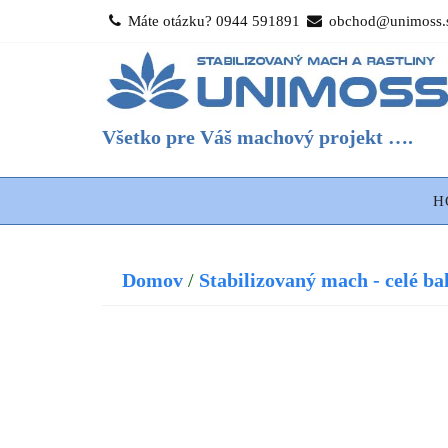
Skip
Máte otázku? 0944 591891
obchod@unimoss.
to
content
Všetko pre Váš machový projekt ….
H
Domov
/
Stabilizovaný mach - celé ba