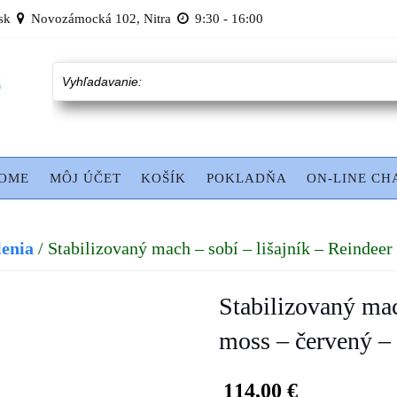
sk
Novozámocká 102, Nitra
9:30 - 16:00
Vyhľadavanie:
OME
MÔJ ÚČET
KOŠÍK
POKLADŇA
ON-LINE CH
lenia
/ Stabilizovaný mach – sobí – lišajník – Reindeer
Stabilizovaný mac
moss – červený – 
114,00
€