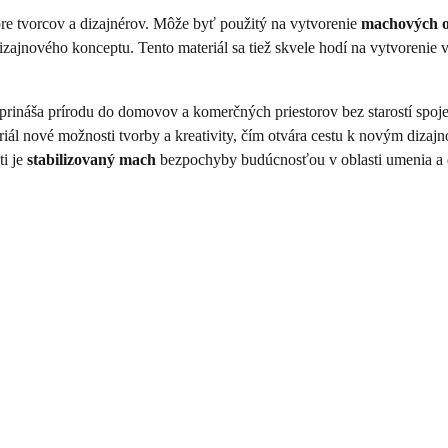
e tvorcov a dizajnérov. Môže byť použitý na vytvorenie
machových 
izajnového konceptu. Tento materiál sa tiež skvele hodí na vytvorenie 
prináša prírodu do domovov a komerčných priestorov bez starostí spoje
riál nové možnosti tvorby a kreativity, čím otvára cestu k novým diz
ti je
stabilizovaný mach
bezpochyby budúcnosťou v oblasti umenia a 