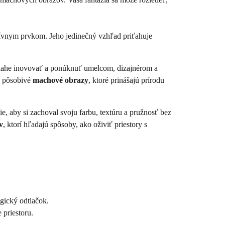
atívnym prvkom. Jeho jedinečný vzhľad priťahuje
 snahe inovovať a ponúknuť umelcom, dizajnérom a
ť pôsobivé
machové obrazy
, ktoré prinášajú prírodu
e, aby si zachoval svoju farbu, textúru a pružnosť bez
v
, ktorí hľadajú spôsoby, ako oživiť priestory s
ogický odtlačok.
 priestoru.