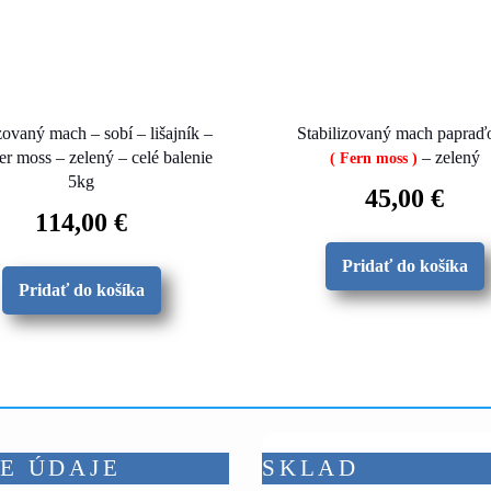
zovaný mach – sobí – lišajník –
Stabilizovaný mach papraď
r moss – zelený – celé balenie
– zelený
( Fern moss )
5kg
45,00
€
114,00
€
Pridať do košíka
Pridať do košíka
E ÚDAJE
SKLAD