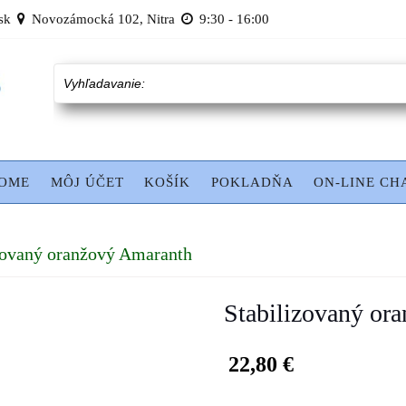
sk
Novozámocká 102, Nitra
9:30 - 16:00
Vyhľadavanie:
OME
MÔJ ÚČET
KOŠÍK
POKLADŇA
ON-LINE CH
zovaný oranžový Amaranth
Stabilizovaný or
22,80
€