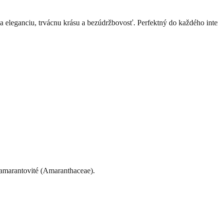
a eleganciu, trvácnu krásu a bezúdržbovosť. Perfektný do každého inter
e amarantovité (Amaranthaceae).