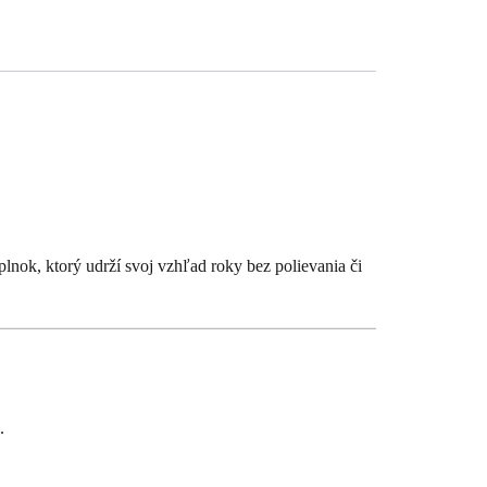
lnok, ktorý udrží svoj vzhľad roky bez polievania či
.