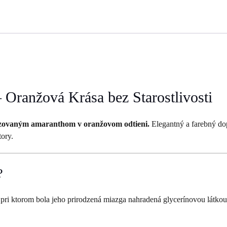
 Oranžová Krása bez Starostlivosti
ilizovaným amaranthom v oranžovom odtieni.
Elegantný a farebný dop
tory.
?
 pri ktorom bola jeho prirodzená miazga nahradená glycerínovou látkou