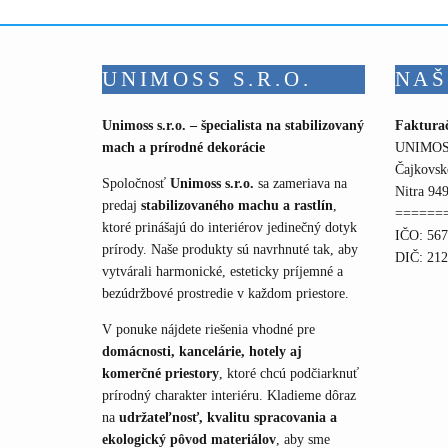
UNIMOSS S.R.O.
NAŠ
Unimoss s.r.o. – špecialista na stabilizovaný
Faktura
mach a prírodné dekorácie
UNIMOSS
Čajkovsk
Spoločnosť
Unimoss s.r.o.
sa zameriava na
Nitra 949
predaj
stabilizovaného machu a rastlín
,
======
ktoré prinášajú do interiérov jedinečný dotyk
IČO: 56
prírody. Naše produkty sú navrhnuté tak, aby
DIČ: 21
vytvárali harmonické, esteticky príjemné a
bezúdržbové prostredie v každom priestore.
V ponuke nájdete riešenia vhodné pre
domácnosti, kancelárie, hotely aj
komerčné priestory
, ktoré chcú podčiarknuť
prírodný charakter interiéru. Kladieme dôraz
na
udržateľnosť, kvalitu spracovania a
ekologický pôvod materiálov
, aby sme