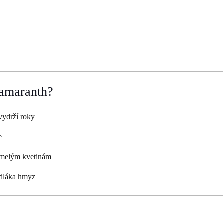
 amaranth?
vydrží roky
e
 umelým kvetinám
riláka hmyz