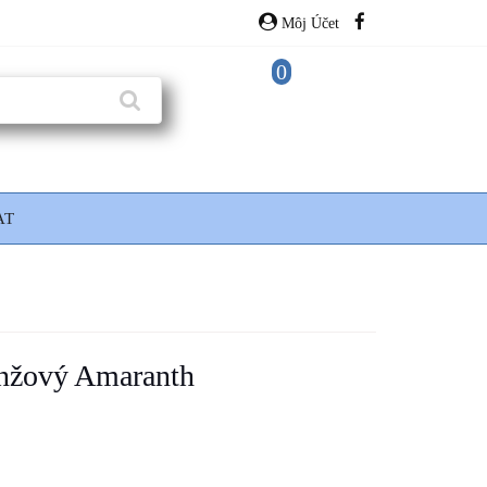
Môj Účet
0
AT
anžový Amaranth