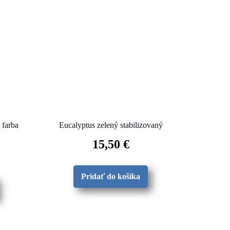
 farba
Eucalyptus zelený stabilizovaný
15,50
€
Pridať do košíka