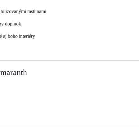
bilizovanými rastlinami
ny doplnok
 aj boho interiéry
 amaranth