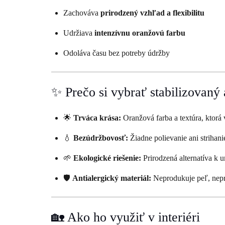
Zachováva
prirodzený vzhľad a flexibilitu
Udržiava
intenzívnu oranžovú farbu
Odoláva času bez potreby údržby
✨ Prečo si vybrať stabilizovaný
🌟
Trváca krása:
Oranžová farba a textúra, ktorá 
💧
Bezúdržbovosť:
Žiadne polievanie ani strihani
🌱
Ekologické riešenie:
Prirodzená alternatíva k
🛡️
Antialergický materiál:
Neprodukuje peľ, nep
🏡 Ako ho využiť v interiéri