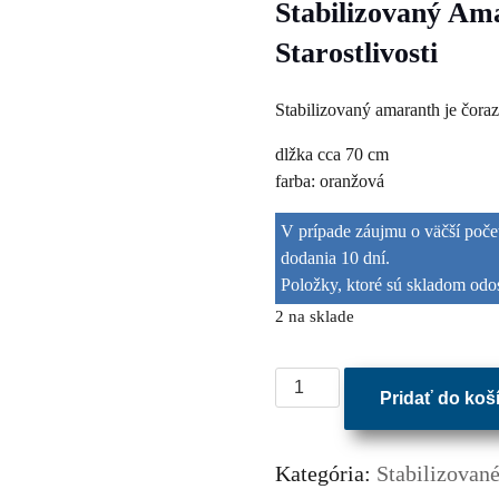
Stabilizovaný Am
Starostlivosti
Stabilizovaný amaranth je čoraz
dlžka cca 70 cm
farba: oranžová
V prípade záujmu o väčší počet
dodania 10 dní.
Položky, ktoré sú skladom odo
2 na sklade
množstvo
Pridať do koš
Stabilizovaný
oranžový
Amaranth
Kategória:
Stabilizované