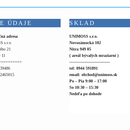
E ÚDAJE
SKLAD
čná adresa
UNIMOSS s.r.o.
 s.r.o
Novozámocká 102
ého 21
Nitra 949 05
 11
( areál bývalých mraziarní )
==========
——————————
739486
tel: 0944 591891
22465015
email: obchod@unimoss.sk
Po – Pia 9:00 – 17:00
So 10:30 – 15:30
Nedeľa po dohode