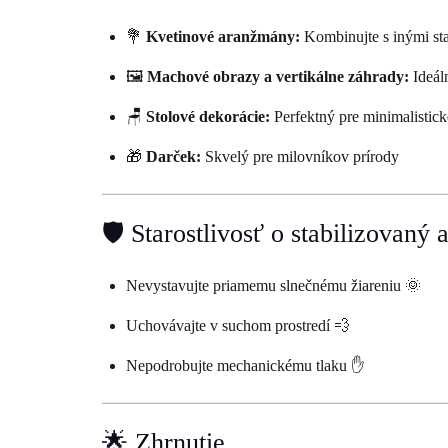
💐
Kvetinové aranžmány:
Kombinujte s inými sta
🖼️
Machové obrazy a vertikálne záhrady:
Ideál
🪑
Stolové dekorácie:
Perfektný pre minimalistické
🎁
Darček:
Skvelý pre milovníkov prírody
🛡️ Starostlivosť o stabilizovaný
Nevystavujte priamemu slnečnému žiareniu 🌞
Uchovávajte v suchom prostredí 💨
Nepodrobujte mechanickému tlaku ✋
🌟 Zhrnutie