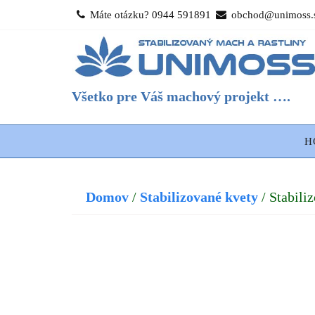
Skip
Máte otázku? 0944 591891
obchod@unimoss.
to
content
Všetko pre Váš machový projekt ….
H
Domov
/
Stabilizované kvety
/ Stabili