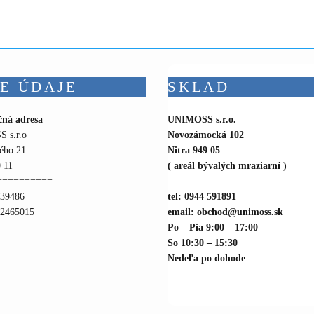
has
chos
multiple
on
variants.
the
The
prod
options
pag
E ÚDAJE
SKLAD
may
be
chosen
čná adresa
UNIMOSS s.r.o.
 s.r.o
Novozámocká 102
on
ého 21
Nitra 949 05
the
 11
( areál bývalých mraziarní )
product
==========
——————————
page
739486
tel: 0944 591891
22465015
email: obchod@unimoss.sk
Po – Pia 9:00 – 17:00
So 10:30 – 15:30
Nedeľa po dohode