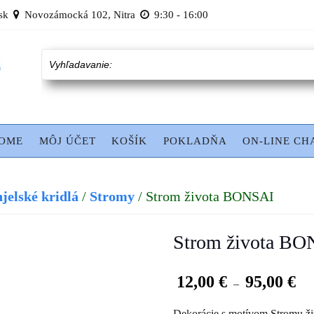
sk
Novozámocká 102, Nitra
9:30 - 16:00
Vyhľadavanie:
OME
MÔJ ÚČET
KOŠÍK
POKLADŇA
ON-LINE CH
jelské kridlá
/
Stromy
/ Strom života BONSAI
Strom života B
12,00
€
95,00
€
–
Dekorácie s motívom Stromu ži