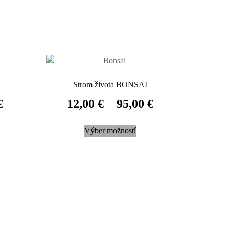
Strom života BONSAI
€
12,00
€
95,00
€
–
This
Výber možností
uct
product
has
iple
multiple
nts.
variants.
The
ons
options
may
be