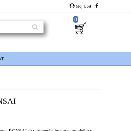
Môj Účet
0
AT
ONSAI
vota BONSAI sú vyrobené z brezovej preglejky s