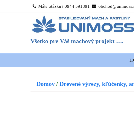
Skip
Máte otázku? 0944 591891
obchod@unimoss.
to
content
Všetko pre Váš machový projekt ….
H
Domov
/
Drevené výrezy, kľúčenky, an