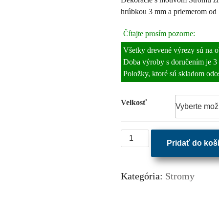
hrúbkou 3 mm a priemerom od 
Čítajte prosím pozorne:
Všetky drevené výrezy sú na 
Doba výroby s doručením je 3 
Položky, ktoré sú skladom odo
Velkosť
množstvo
Pridať do koš
Strom
života
BONSAI
Kategória:
Stromy