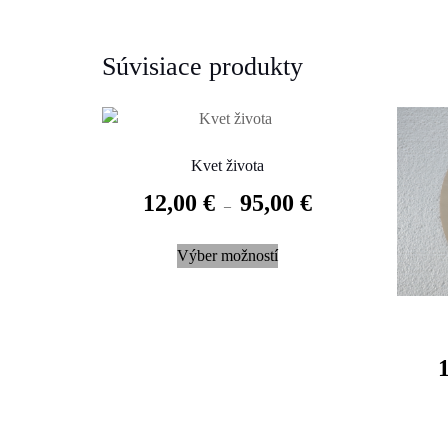
Súvisiace produkty
Kvet života
12,00
€
95,00
€
–
This
Výber možností
product
has
multiple
variants.
The
options
may
be