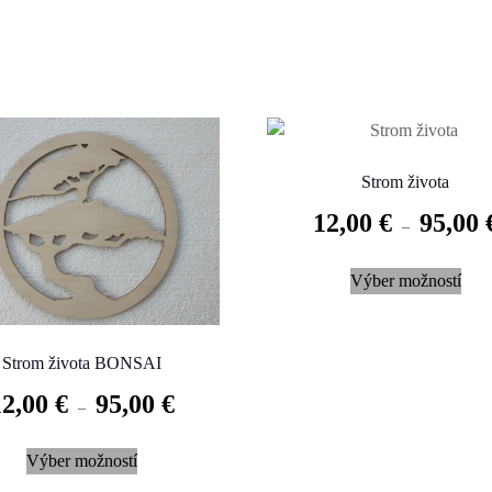
Strom života
12,00
€
95,00
–
This
Výber možností
prod
has
mult
Strom života BONSAI
varia
The
12,00
€
95,00
€
–
opti
This
may
Výber možností
product
be