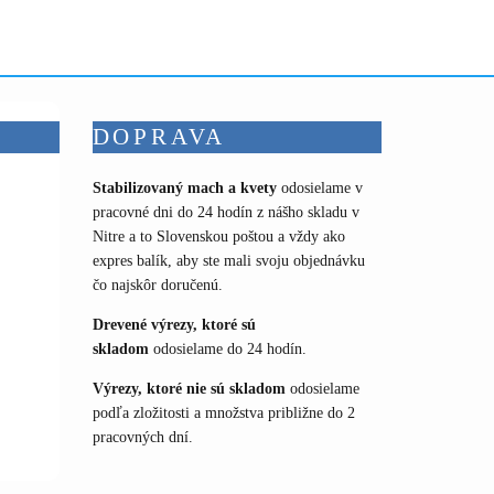
en
chosen
on
the
uct
product
e
page
DOPRAVA
Stabilizovaný mach a kvety
odosielame v
pracovné dni do 24 hodín z nášho skladu v
Nitre a to Slovenskou poštou a vždy ako
expres balík, aby ste mali svoju objednávku
čo najskôr doručenú.
Drevené výrezy, ktoré sú
skladom
odosielame do 24 hodín.
Výrezy, ktoré nie sú skladom
odosielame
podľa zložitosti a množstva približne do 2
pracovných dní.