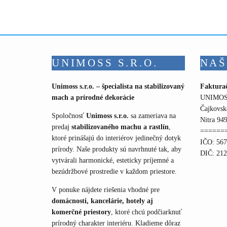
chosen
on
the
product
page
UNIMOSS S.R.O.
NAŠ
Unimoss s.r.o. – špecialista na stabilizovaný
Faktura
mach a prírodné dekorácie
UNIMOSS
Čajkovsk
Spoločnosť
Unimoss s.r.o.
sa zameriava na
Nitra 949
predaj
stabilizovaného machu a rastlín
,
======
ktoré prinášajú do interiérov jedinečný dotyk
IČO: 56
prírody. Naše produkty sú navrhnuté tak, aby
DIČ: 21
vytvárali harmonické, esteticky príjemné a
bezúdržbové prostredie v každom priestore.
V ponuke nájdete riešenia vhodné pre
domácnosti, kancelárie, hotely aj
komerčné priestory
, ktoré chcú podčiarknuť
prírodný charakter interiéru. Kladieme dôraz